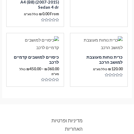
A4 (B8) (2007-2015)
0
Sedan 4 dr
מתוך
5
₪
0.00
From
כולל מע"מ
דורג
0
מתוך
5
כרית נוחות מעוצבת
כיסויים למושבים קדמיים
למושב הרכב
לרכב
טווח
₪
450.00
–
₪
360.00
₪
120.00
כולל מע"מ
כולל
מחירים:
מע"מ
דורג
עד
0
דורג
מתוך
0
5
מתוך
5
מדיניות ופרטיות
האחריות