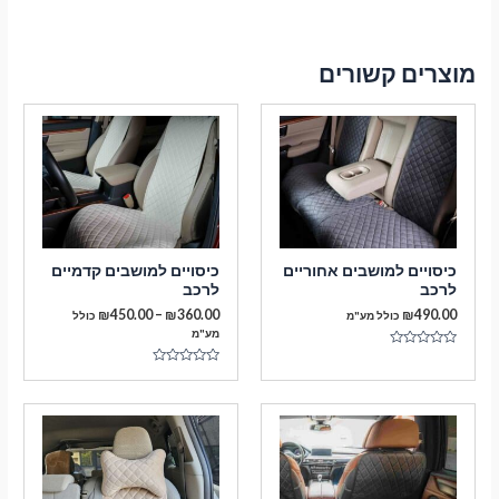
מוצרים קשורים
כיסויים למושבים אחוריים
כיסויים למושבים קדמיים
לרכב
לרכב
טווח
₪
450.00
–
₪
360.00
₪
490.00
כולל מע"מ
כולל
מחירים:
מע"מ
דורג
עד
0
דורג
מתוך
0
5
מתוך
5