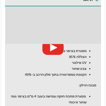
FORD
Edge
(1)
התקנת וילונות
(2007-
2015)
לחלונות קדמיים
SUV
5
חוות דעת (0)
dr
מעבר לסל הקניות
מסגרת בציפוי גומי
הצללה 85%
תשלום
UV פילטר
צבע שחור
הקטנת טמפרטורה בתוך סלון הרכב ב-40%
מבנה הוילון:
מסגרת מתכת חזקה וגמישה בעובי 4 מ"מ בציפוי גומי
שחור איכותי