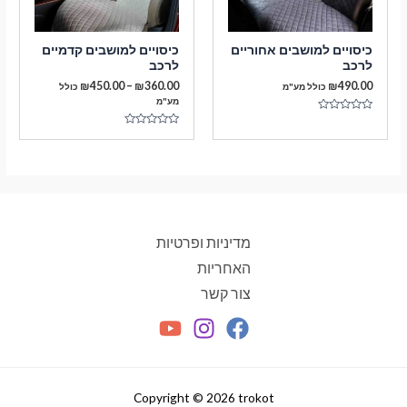
כיסויים למושבים אחוריים
כיסויים למושבים קדמיים
לרכב
לרכב
טווח
₪
450.00
–
₪
360.00
₪
490.00
כולל מע"מ
כולל
מחירים:
מע"מ
דורג
עד
0
דורג
מתוך
0
5
מתוך
5
מדיניות ופרטיות
האחריות
צור קשר
Copyright © 2026 trokot