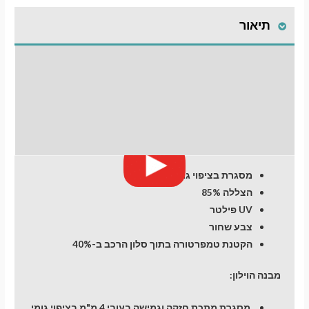
לרכב
תיאור
FORD
Focus
(3)
התקנת וילונות
(2011-
2018)
לחלונות קדמיים
Sedan
4
חוות דעת (0)
מעבר לסל הקניות
dr
מסגרת בציפוי גומי
תשלום
הצללה 85%
UV פילטר
צבע שחור
הקטנת טמפרטורה בתוך סלון הרכב ב-40%
מבנה הוילון:
מסגרת מתכת חזקה וגמישה בעובי 4 מ"מ בציפוי גומי