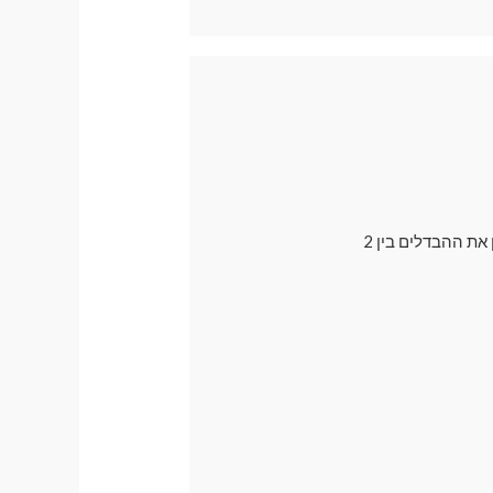
בדרך כלל אנו ממליצים לרכישה על וילונות מגנטיים עם פתח למראה , אך רבים עדיין רוצים להבין את ההבדלים בין 2