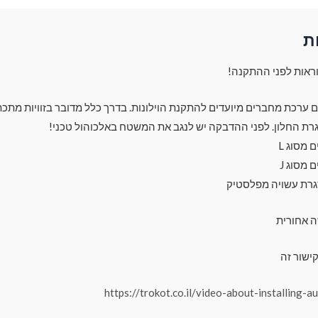
ת
ראות לפני ההתקנה!
עם ערכת מחברים מיועדים להתקנת הוילונות. בדרך כלל מדובר בזוויות מתכת
רת החלון. לפני ההדבקה יש לנגב את המשטח באלכוהול טכני!
מסוג L
מסוג J
גרת עשויה מפלסטיק
ה אחורית
ישור זה
https://trokot.co.il/video-about-installing-a