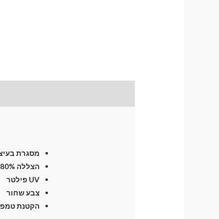
תיאור
התקנת וילונות
לח
מסגרת בעיצו
הצללה 80%
UV פילטר
צבע שחור
הקטנת טמפרטו