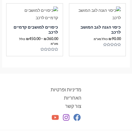
מתוך
5
כיסוי הגנה לגב המושב
כיסויים למושבים קדמיים
לרכב
לרכב
טווח
₪
450.00
–
₪
360.00
₪
90.00
כולל מע"מ
כולל
מחירים:
מע"מ
דורג
עד
0
דורג
מתוך
0
5
מתוך
5
מדיניות ופרטיות
האחריות
צור קשר