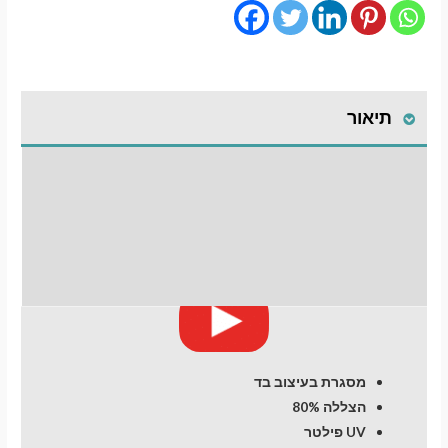
מגנטיים
גימור
סטנדרט
לרכב
תיאור
Hyundai
ix35/Tucson
(2)
התקנת וילונות
(2010-
2015)
לחלונות קדמיים
מעבר לסל הקניות
SUV
5
חוות דעת (0)
תשלום
dr
מסגרת בעיצוב בד
הצללה 80%
UV פילטר