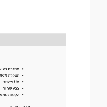
תיאור
התקנת וילונות
לח
מסגרת בעיצו
הצללה 80%
UV פילטר
צבע שחור
הקטנת טמפרטו
מבנה הוילון: