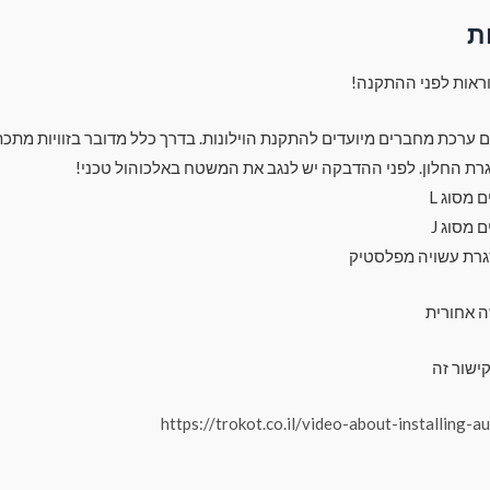
ת
ראות לפני ההתקנה!
עם ערכת מחברים מיועדים להתקנת הוילונות. בדרך כלל מדובר בזוויות מתכת
רת החלון. לפני ההדבקה יש לנגב את המשטח באלכוהול טכני!
מסוג L
מסוג J
גרת עשויה מפלסטיק
ה אחורית
ישור זה
https://trokot.co.il/video-about-installing-a