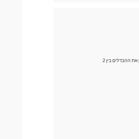
בדרך כלל אנו ממליצים לרכישה על וילונות מגנטיים עם פתח למראה , אך רבים עדיין רוצים להבין את ההבדלים בין 2