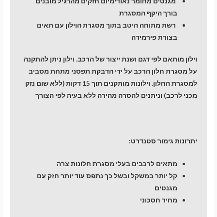
מגנטים מחומר נאודימיום חזקים מהרגיל מובנים
בורך היקף המסגרת
רשת מתוחה היטב בתוך מסגרת הוילון עם תאים
בצורת פירמידה
וילון מותאם לפי דגם ושנת ייצור של הרכב. וילון ניתן להתקנה
על מסגרת חלון הרכב על ידי הדבקת תפסני מתחת מסביב
למסגרת החלון. וילונות מותקנים תוך 15 דקות (ללא שום נזק
מכני לרכב) וניתנים להסרה מהירה ללא בעיה לפי הצורך
יתרונות גימור סטנדרט:
מתאים לרכבים בעלי מסגרת חלונות צרה
קל יותר במשקל ובשל כך נתפס עוד יותר חזק עם
מגנטים
מחיר חסכוני