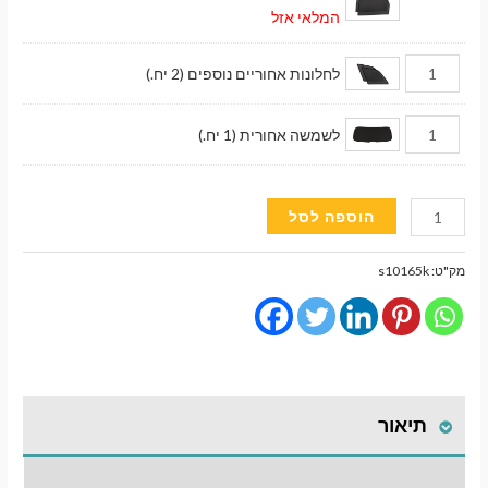
המלאי אזל
לחלונות אחוריים נוספים (2 יח.)
לשמשה אחורית (1 יח.)
כמות
הוספה לסל
של
וילונות
מק"ט:
s10165k
השחרה
מגנטיים
מעבר לסל הקניות
גימור
סטנדרט
תשלום
לרכב
תיאור
Jeep
Renegade
(2014-
התקנת וילונות