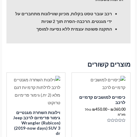
רכב עובר טסט בקלות, מכיוון שווילונות מתחברים על
ידי מגנטים. הרכבה-הסרה תוך 2 שניות
התקנה פשוטה עצמית ללא נסיעה למוסך
מוצרים קשורים
כיסויים למושבים קדמיים
לרכב
טווח
₪
450.00
–
₪
360.00
כולל
וילונות השחרה מגנטיים
מחירים:
מע"מ
גימור פרימיום לרכב Jeep
Wrangler (Rubicon)
עד
דורג
(2019-now days) SUV 3
0
מתוך
dr
5