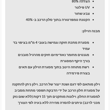
הצללה 80%
UV פילטר
צבע שחור
הקטנת טמפרטורה בתוך סלון הרכב ב-40%
מבנה הוילון:
מסגרת מתכת חזקה וגמישה בעובי 4 מ"מ בציפוי בד
עמיד
מגנטים מחומר נאודימיום חזקים מהרגיל מובנים
בורך היקף המסגרת
רשת מתוחה היטב בתוך מסגרת הוילון עם תאים
בצורת פירמידה
וילון מותאם לפי דגם ושנת ייצור של הרכב. וילון ניתן להתקנה
על מסגרת חלון הרכב על ידי הדבקת תפסני מתחת מסביב
למסגרת החלון. וילונות מותקנים תוך 15 דקות (ללא שום נזק
מכני לרכב) וניתנים להסרה מהירה ללא בעיה לפי הצורך