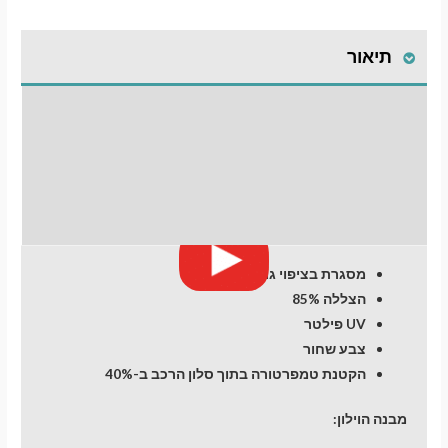
פרימיום
לרכב
תיאור
Land
Rover
Discovery
התקנת וילונות
(4)
(2009-
לחלונות קדמיים
2016)
מעבר לסל הקניות
SUV
חוות דעת (0)
5
dr
תשלום
מסגרת בציפוי גומי
הצללה 85%
UV פילטר
צבע שחור
הקטנת טמפרטורה בתוך סלון הרכב ב-40%
מבנה הוילון: