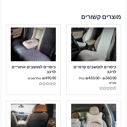
מוצרים קשורים
כיסויים למושבים קדמיים
כיסויים למושבים אחוריים
לרכב
לרכב
טווח
₪
490.00
₪
450.00
–
₪
360.00
כולל
כולל מע"מ
מחירים:
מע"מ
דורג
עד
0
דורג
מתוך
0
5
מתוך
5