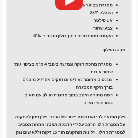
SUV
מסגרת בציפוי גומי
5
הצללה 85%
dr
UV פילטר
צבע שחור
הקטנת טמפרטורה בתוך סלון הרכב ב-40%
מבנה הוילון:
מסגרת מתכת חזקה וגמישה בעובי 4 מ"מ בציפוי גומי
שחור איכותי
מגנטים מחומר נאודימיום חזקים מהרגיל מובנים
בורך היקף המסגרת
רשת מתוחה היטב בתוך מסגרת הוילון עם תאים
בצורת פירמידה
וילון מותאם לפי דגם ושנת ייצור של הרכב. וילון ניתן להתקנה
על מסגרת חלון הרכב על ידי הדבקת תפסני מתחת מסביב
למסגרת החלון. וילונות מותקנים תוך 15 דקות (ללא שום נזק