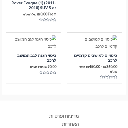
Rover Evoque (1) (2011-
מתוך
5
2018) SUV 5 dr
₪
0.00
From
כולל מע"מ
דורג
0
מתוך
5
כיסויים למושבים קדמיים
כיסוי הגנה לגב המושב
לרכב
לרכב
טווח
₪
90.00
₪
450.00
–
₪
360.00
כולל
כולל מע"מ
מחירים:
מע"מ
דורג
עד
0
דורג
מתוך
0
5
מתוך
5
מדיניות ופרטיות
האחריות