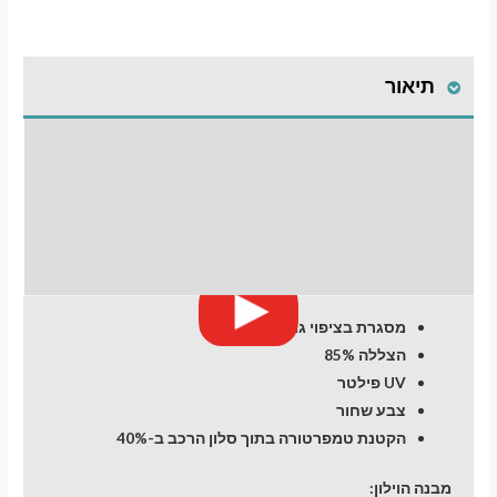
גימור
פרימיום
לרכב
תיאור
Lexus
ES
(7)
התקנת וילונות
(2018-
now
לחלונות קדמיים
days)
מעבר לסל הקניות
Sedan
חוות דעת (0)
4
dr
תשלום
מסגרת בציפוי גומי
הצללה 85%
UV פילטר
צבע שחור
הקטנת טמפרטורה בתוך סלון הרכב ב-40%
מבנה הוילון: