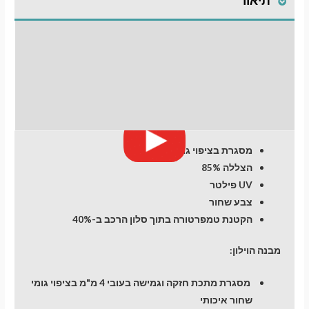
Mercedes-
Benz
E-
התקנת וילונות
klasse
(W212)
לחלונות קדמיים
(2009-
2016)
חוות דעת (0)
Sedan
מעבר לסל הקניות
4
מסגרת בציפוי גומי
dr
הצללה 85%
תשלום
UV פילטר
צבע שחור
הקטנת טמפרטורה בתוך סלון הרכב ב-40%
מבנה הוילון:
מסגרת מתכת חזקה וגמישה בעובי 4 מ"מ בציפוי גומי
שחור איכותי