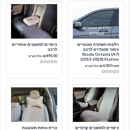
וילונות השחרה מגנטיים
כיסויים למושבים אחוריים
גימור סטנדרט לרכב
לרכב
Skoda Octavia (A7)
₪
490.00
כולל מע"מ
(2013-2020) Station
₪
0.00
From
כולל מע"מ
דורג
0
מתוך
5
דורג
0
מתוך
5
כיסויים למושבים קדמיים
כרית נוחות מעוצבת