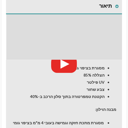
תיאור
Skoda
Octavia
(A7)
התקנת וילונות
(2013-
2020)
לחלונות קדמיים
Station
חוות דעת (0)
מעבר לסל הקניות
מסגרת בציפוי גומי
תשלום
הצללה 85%
UV פילטר
צבע שחור
הקטנת טמפרטורה בתוך סלון הרכב ב-40%
מבנה הוילון:
מסגרת מתכת חזקה וגמישה בעובי 4 מ"מ בציפוי גומי