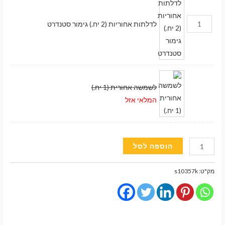
לדלתות אחוריות (2 יח.) גימור סטנדרט
לשמשה אחורית (1 יח.)
המלאי אזל
כמות
הוספה לסל
של
וילונות
מק"ט:
s10357k
השחרה
מעבר לסל הקניות
מגנטיים
גימור
תשלום
סטנדרט