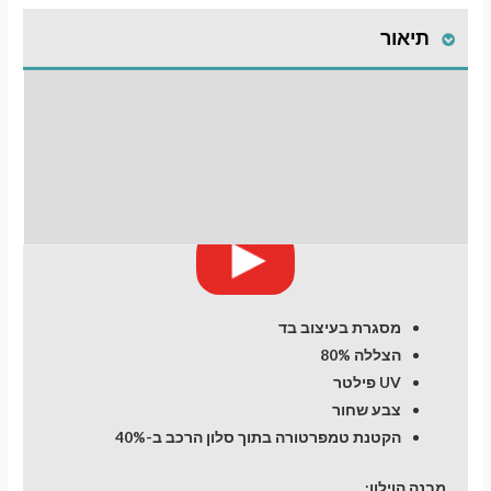
לרכב
תיאור
Suzuki
Baleno
(2)
התקנת וילונות
(2015-
now
לחלונות קדמיים
days)
Hatchback
חוות דעת (0)
5
dr
מסגרת בעיצוב בד
הצללה 80%
UV פילטר
צבע שחור
הקטנת טמפרטורה בתוך סלון הרכב ב-40%
מבנה הוילון: