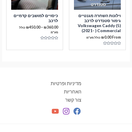
וילונות השחרה מגנטיים
כיסויים למושבים קדמיים
גימור סטנדרט לרכב
לרכב
Volkswagen Caddy (5)
טווח
₪
450.00
–
₪
360.00
כולל
(2021- ) Commercial
מחירים:
מע"מ
₪
0.00
From
כולל מע"מ
עד
דורג
0
דורג
מתוך
0
5
מתוך
5
מדיניות ופרטיות
האחריות
צור קשר