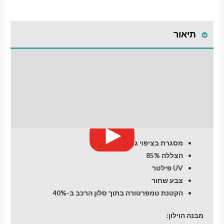
פרימיום
לרכב
תיאור
Volkswagen
Caddy
(5)
התקנת וילונות
(2021-
)
לחלונות קדמיים
Commercial
מעבר לסל הקניות
חוות דעת (0)
תשלום
מסגרת בציפוי גומי
הצללה 85%
UV פילטר
צבע שחור
הקטנת טמפרטורה בתוך סלון הרכב ב-40%
מבנה הוילון: