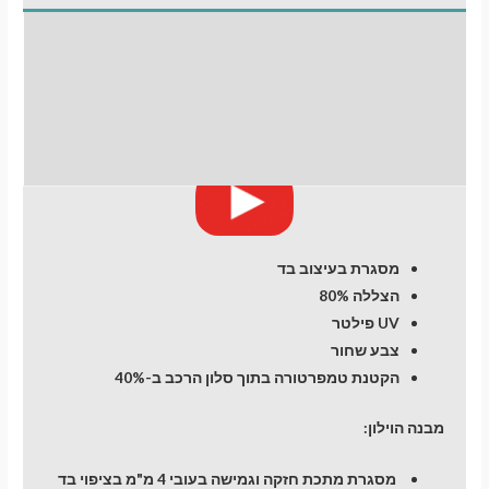
L200
(5)
התקנת וילונות
(Triton)
(2015-
לחלונות קדמיים
2024)
Pick
חוות דעת (0)
Up
מעבר לסל הקניות
מסגרת בעיצוב בד
תשלום
הצללה 80%
UV פילטר
צבע שחור
הקטנת טמפרטורה בתוך סלון הרכב ב-40%
מבנה הוילון:
מסגרת מתכת חזקה וגמישה בעובי 4 מ"מ בציפוי בד