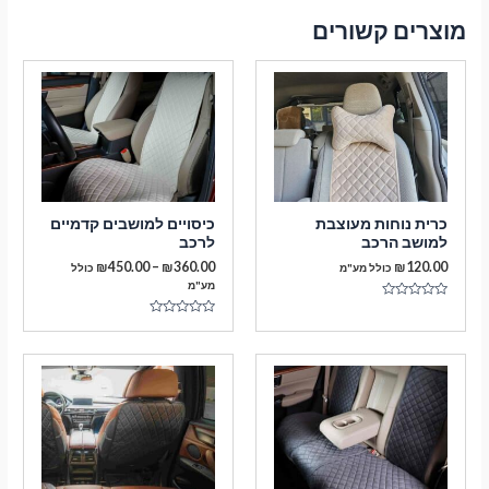
מוצרים קשורים
כרית נוחות מעוצבת
כיסויים למושבים קדמיים
למושב הרכב
לרכב
טווח
₪
450.00
–
₪
360.00
₪
120.00
כולל מע"מ
כולל
מחירים:
מע"מ
דורג
עד
0
דורג
מתוך
0
5
מתוך
5