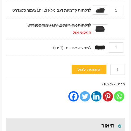
לדלתות קדמיות דגם מלא (2 יח.) גימור סטנדרט
לדלתות אחוריות (2 יח.) גימור סטנדרט
המלאי אזל
לשמשה אחורית (1 יח.)
כמות
הוספה לסל
של
וילונות
מק"ט:
s10262k
השחרה
מגנטיים
גימור
סטנדרט
לרכב
תיאור
Mitsubishi