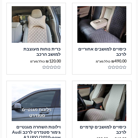
כיסויים למושבים אחוריים
כרית נוחות מעוצבת
לרכב
למושב הרכב
₪
120.00
₪
490.00
כולל מע"מ
כולל מע"מ
דורג
דורג
0
0
מתוך
מתוך
5
5
כיסויים למושבים קדמיים
וילונות השחרה מגנטיים
לרכב
גימור סטנדרט לרכב Audi
A3 (8Y) (2020-now