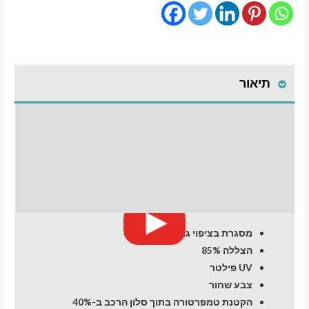
מגנטיים
גימור
פרימיום
לרכב
תיאור
Audi
A3
(8Y)
התקנת וילונות
(2020-
now
לחלונות קדמיים
days)
Hatchback
חוות דעת (0)
5
dr
מסגרת בציפוי גומי
מעבר לסל הקניות
הצללה 85%
UV פילטר
צבע שחור
תשלום
הקטנת טמפרטורה בתוך סלון הרכב ב-40%