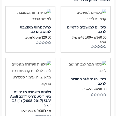
כיסויים למושבים קדמיים
כרית נוחות מעוצבת
לרכב
למושב הרכב
טווח
₪
120.00
₪
450.00
–
₪
360.00
כולל
כולל מע"מ
מחירים:
מע"מ
דורג
עד
0
דורג
מתוך
0
5
מתוך
5
כיסוי הגנה לגב המושב
לרכב
₪
90.00
כולל מע"מ
וילונות השחרה מגנטיים
גימור סטנדרט לרכב Audi
דורג
Q5 (1) (2008-2017) SUV
0
5 dr
מתוך
5
₪
0.00
From
כולל מע"מ