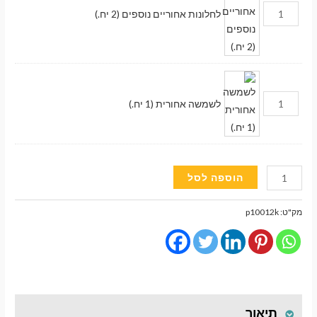
לחלונות אחוריים נוספים (2 יח.)
לשמשה אחורית (1 יח.)
כמות
הוספה לסל
של
וילונות
מק"ט:
p10012k
השחרה
מעבר לסל הקניות
מגנטיים
גימור
פרימיום
תשלום
לרכב
תיאור
Audi