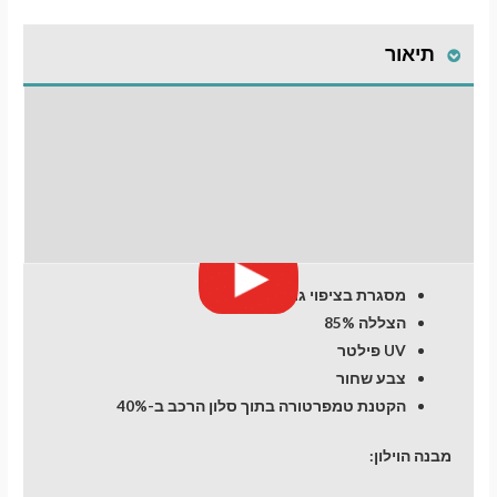
פרימיום
לרכב
תיאור
BMW
3
(F30)
התקנת וילונות
(2011-
2018)
לחלונות קדמיים
Sedan
4
חוות דעת (0)
dr
מסגרת בציפוי גומי
הצללה 85%
UV פילטר
צבע שחור
הקטנת טמפרטורה בתוך סלון הרכב ב-40%
מבנה הוילון: