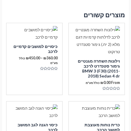
מוצרים קשורים
כיסויים למושבים קדמיים
לרכב
טווח
₪
450.00
–
₪
360.00
כולל
וילונות השחרה מגנטיים
מחירים:
מע"מ
גימור סטנדרט לרכב
BMW 3 (F30) (2011-
עד
דורג
2018) Sedan 4 dr
0
מתוך
₪
0.00
From
כולל מע"מ
5
דורג
0
מתוך
5
כרית נוחות מעוצבת
כיסוי הגנה לגב המושב
למושב הרכב
לרכב