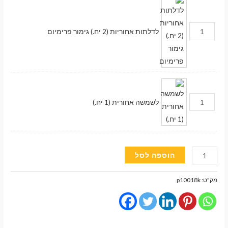
לדלתות אחוריות (2 יח.) גימור פרימיום
לשמשה אחורית (1 יח.)
כמות
הוספה לסל
של
וילונות
מעבר לסל הקניות
מק"ט:
p10018k
השחרה
מגנטיים
תשלום
גימור