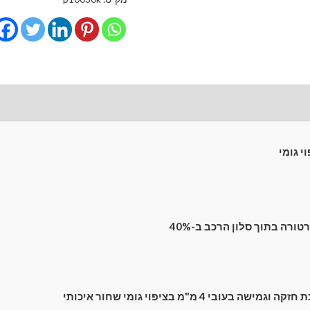
השחרה
מגנטיים
גימור
פרימיום
לרכב
לונות קדמיים
חוות דעת (0)
BMW
X5
E70
י גומי
(2006-
2013)
SUV
5
רה בתוך סלון הרכב ב-40%
dr
ה בעובי 4 מ"מ בציפוי גומי שחור איכותי