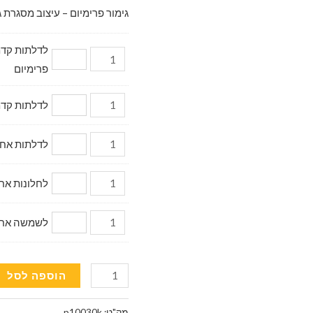
גימור פרימיום – עיצוב מסגרת ג
פרימיום
לדלתות קדמיות דגם מ
לדלתות אחוריות (2 יח.) 
לחלונות אחוריי
לשמשה אחורית (
כמות
הוספה לסל
של
וילונות
מק"ט:
p10030k