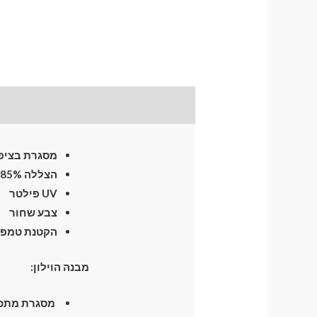
תיאור
התקנת וילונות
לח
מסגרת בציפו
הצללה 85%
UV פילטר
צבע שחור
הקטנת טמפרטו
מבנה הוילון:
מסגרת מתכת חזקה וגמיש