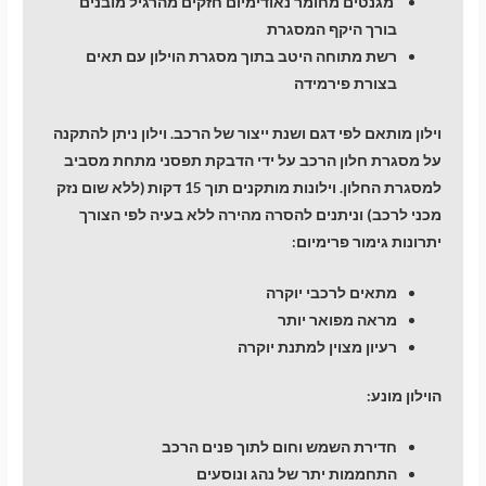
מגנטים מחומר נאודימיום חזקים מהרגיל מובנים
בורך היקף המסגרת
רשת מתוחה היטב בתוך מסגרת הוילון עם תאים
בצורת פירמידה
וילון מותאם לפי דגם ושנת ייצור של הרכב. וילון ניתן להתקנה
על מסגרת חלון הרכב על ידי הדבקת תפסני מתחת מסביב
למסגרת החלון. וילונות מותקנים תוך 15 דקות (ללא שום נזק
מכני לרכב) וניתנים להסרה מהירה ללא בעיה לפי הצורך
יתרונות גימור פרימיום:
מתאים לרכבי יוקרה
מראה מפואר יותר
רעיון מצוין למתנת יוקרה
הוילון מונע:
חדירת השמש וחום לתוך פנים הרכב
התחממות יתר של נהג ונוסעים