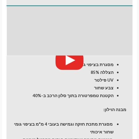
Trax
(3)
התקנת וילונות
(2013-
2022)
לחלונות קדמיים
SUV
5
חוות דעת (0)
dr
מעבר לסל הקניות
מסגרת בציפוי גומי
הצללה 85%
תשלום
UV פילטר
צבע שחור
הקטנת טמפרטורה בתוך סלון הרכב ב-40%
מבנה הוילון:
מסגרת מתכת חזקה וגמישה בעובי 4 מ"מ בציפוי גומי
שחור איכותי