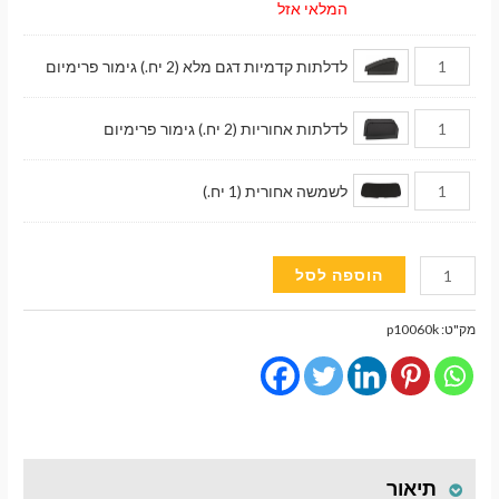
המלאי אזל
לדלתות קדמיות דגם מלא (2 יח.) גימור פרימיום
לדלתות אחוריות (2 יח.) גימור פרימיום
לשמשה אחורית (1 יח.)
כמות
הוספה לסל
של
וילונות
מק"ט:
p10060k
השחרה
מגנטיים
גימור
פרימיום
לרכב
תיאור
Chevrolet