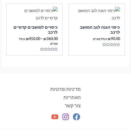
מתוך
מתוך
5
5
כיסוי הגנה לגב המושב
כיסויים למושבים קדמיים
לרכב
לרכב
טווח
₪
450.00
–
₪
360.00
₪
90.00
כולל מע"מ
כולל
מחירים:
מע"מ
דורג
עד
0
דורג
מתוך
0
5
מתוך
5
מדיניות ופרטיות
האחריות
צור קשר