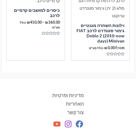
כיסויים למושבים קדמיים
לרכב
טווח
₪
450.00
–
₪
360.00
כולל
וילונות השחרה מגנטיים
מחירים:
מע"מ
גימור סטנדרט לרכב FIAT
Doblo 2 (2010-now
עד
דורג
days) Minivan
0
מתוך
₪
0.00
From
כולל מע"מ
5
דורג
0
מתוך
5
מדיניות ופרטיות
האחריות
צור קשר