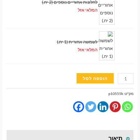
לחלונות אחוריים נוספים (2 יח.)
המלאי אזל
לשמשה אחורית (1 יח.)
המלאי אזל
כמות
הוספה לסל
של
וילונות
מק"ט:
p10555k
השחרה
מעבר לסל הקניות
מגנטיים
גימור
תשלום
פרימיום
לרכב
תיאור
FORD