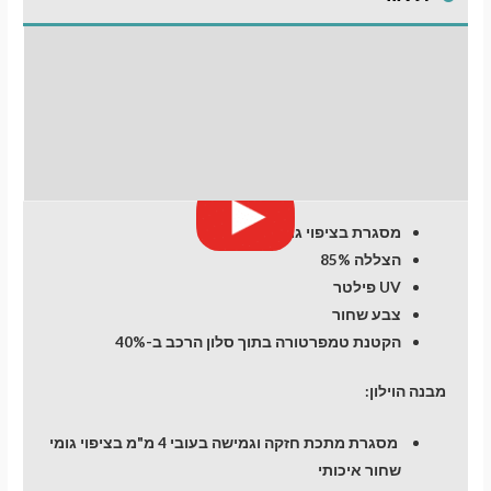
Explorer
(6)
התקנת וילונות
(2020-
)
לחלונות קדמיים
SUV
5
חוות דעת (0)
dr
מסגרת בציפוי גומי
הצללה 85%
UV פילטר
צבע שחור
הקטנת טמפרטורה בתוך סלון הרכב ב-40%
מבנה הוילון:
מסגרת מתכת חזקה וגמישה בעובי 4 מ"מ בציפוי גומי
שחור איכותי