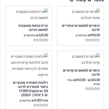
כיסויים למושבים אחוריים
כרית נוחות מעוצבת
לרכב
למושב הרכב
₪
120.00
₪
490.00
כולל מע"מ
כולל מע"מ
דורג
דורג
0
0
מתוך
מתוך
5
5
כיסויים למושבים קדמיים
לרכב
טווח
₪
450.00
–
₪
360.00
כולל
וילונות השחרה מגנטיים
מחירים:
מע"מ
גימור סטנדרט לרכב
FORD Explorer (6)
עד
דורג
(2020- ) SUV 5 dr
0
מתוך
₪
0.00
From
כולל מע"מ
5