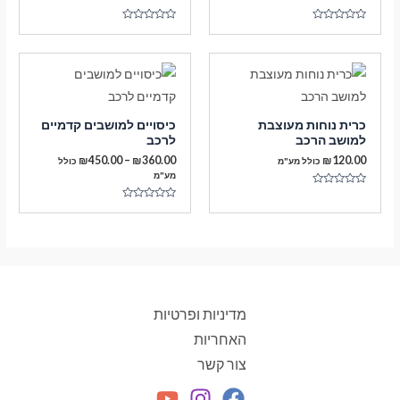
דורג
דורג
0
0
מתוך
מתוך
5
5
כרית נוחות מעוצבת
כיסויים למושבים קדמיים
למושב הרכב
לרכב
טווח
₪
450.00
–
₪
360.00
₪
120.00
כולל מע"מ
כולל
מחירים:
מע"מ
דורג
עד
0
דורג
מתוך
0
5
מתוך
5
מדיניות ופרטיות
האחריות
צור קשר