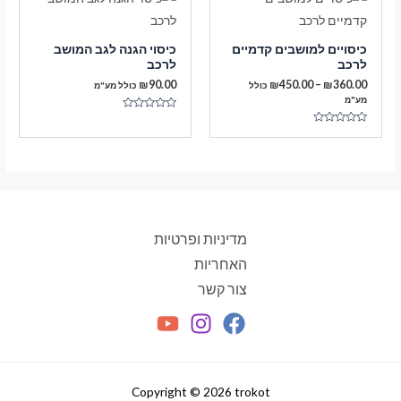
כיסויים למושבים קדמיים
כיסוי הגנה לגב המושב
לרכב
לרכב
טווח
₪
90.00
₪
450.00
–
₪
360.00
כולל
כולל מע"מ
מחירים:
מע"מ
דורג
עד
0
דורג
מתוך
0
5
מתוך
5
מדיניות ופרטיות
האחריות
צור קשר
Copyright © 2026 trokot