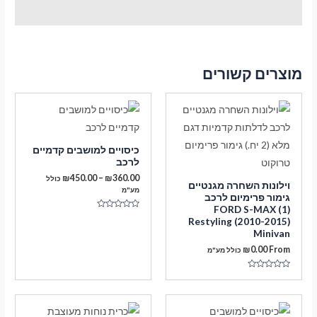
מוצרים קשורים
כיסויים למושבים קדמיים
לרכב
טווח
₪
450.00
–
₪
360.00
כולל
וילונות השחרה מגנטיים
מחירים:
מע"מ
גימור פרימיום לרכב
FORD S-MAX (1)
עד
דורג
Restyling (2010-2015)
0
מתוך
Minivan
5
₪
0.00
From
כולל מע"מ
דורג
0
מתוך
5