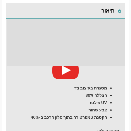
לרכב
תיאור
FORD
Tourneo
Connect
התקנת וילונות
(1)
(2002-
לחלונות קדמיים
2012)
Compact
חוות דעת (0)
מעבר לסל הקניות
van
תשלום
מסגרת בעיצוב בד
הצללה 80%
UV פילטר
צבע שחור
הקטנת טמפרטורה בתוך סלון הרכב ב-40%
מבנה הוילון: