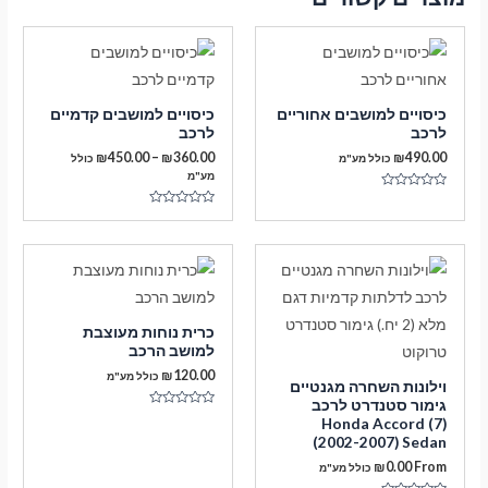
כיסויים למושבים אחוריים
כיסויים למושבים קדמיים
לרכב
לרכב
טווח
₪
450.00
–
₪
360.00
₪
490.00
כולל מע"מ
כולל
מחירים:
מע"מ
דורג
עד
0
דורג
מתוך
0
5
מתוך
5
כרית נוחות מעוצבת
למושב הרכב
₪
120.00
כולל מע"מ
וילונות השחרה מגנטיים
גימור סטנדרט לרכב
דורג
Honda Accord (7)
0
(2002-2007) Sedan
מתוך
5
₪
0.00
From
כולל מע"מ