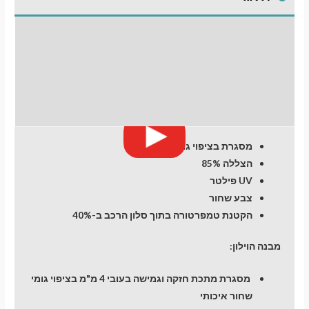
Accord
(7)
התקנת וילונות
(2002-
2007)
לחלונות קדמיים
Sedan
חוות דעת (0)
מסגרת בציפוי גומי
הצללה 85%
UV פילטר
צבע שחור
הקטנת טמפרטורה בתוך סלון הרכב ב-40%
מבנה הוילון:
מסגרת מתכת חזקה וגמישה בעובי 4 מ"מ בציפוי גומי
שחור איכותי