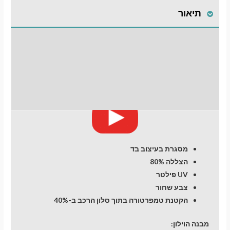
לרכב
תיאור
Hyundai
Elantra
(7)
התקנת וילונות
(2020-
now
לחלונות קדמיים
days)
Sedan
חוות דעת (0)
מעבר לסל הקניות
4
dr
תשלום
מסגרת בעיצוב בד
הצללה 80%
UV פילטר
צבע שחור
הקטנת טמפרטורה בתוך סלון הרכב ב-40%
מבנה הוילון: