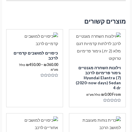
מוצרים קשורים
כיסויים למושבים קדמיים
לרכב
טווח
₪
450.00
–
₪
360.00
כולל
וילונות השחרה מגנטיים
מחירים:
מע"מ
גימור פרימיום לרכב
Hyundai Elantra (7)
עד
דורג
(2020-now days) Sedan
0
מתוך
4 dr
5
₪
0.00
From
כולל מע"מ
דורג
0
מתוך
5