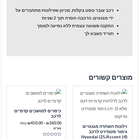
רכב עובר טסט בקלות, מכיוון שווילונות מתחברים על
ידי מגנטים. הרכבה-הסרה תוך 2 שניות
התקנה פשוטה עצמית ללא נסיעה למוסך
תוריד כשבא לך
מוצרים קשורים
כיסויים למושבים קדמיים
לרכב
טווח
₪
450.00
–
₪
360.00
כולל
וילונות השחרה מגנטיים
מחירים:
מע"מ
גימור סטנדרט לרכב
Hyundai i25/Accent (4)
עד