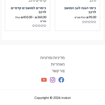
כיסוי הגנה לגב המושב
כיסויים למושבים קדמיים
לרכב
לרכב
טווח
₪
450.00
–
₪
360.00
₪
90.00
כולל מע"מ
כולל
מחירים:
מע"מ
דורג
עד
0
דורג
מתוך
0
5
מתוך
5
מדיניות ופרטיות
האחריות
צור קשר
Copyright © 2026 trokot