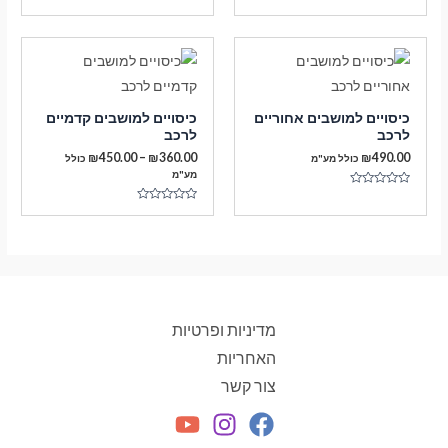
דורג
0
מתוך
5
כיסויים למושבים אחוריים
כיסויים למושבים קדמיים
לרכב
לרכב
טווח
₪
450.00
–
₪
360.00
₪
490.00
כולל מע"מ
כולל
מחירים:
מע"מ
דורג
עד
0
דורג
מתוך
0
5
מתוך
5
מדיניות ופרטיות
האחריות
צור קשר