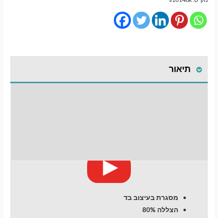
השחרה
מגנטיים
גימור
סטנדרט
לרכב
תיאור
Hyundai
Sonata
(7)
התקנת וילונות
מעבר לסל הקניות
(2014-
2019)
לחלונות קדמיים
תשלום
Sedan
חוות דעת (0)
מסגרת בעיצוב בד
הצללה 80%