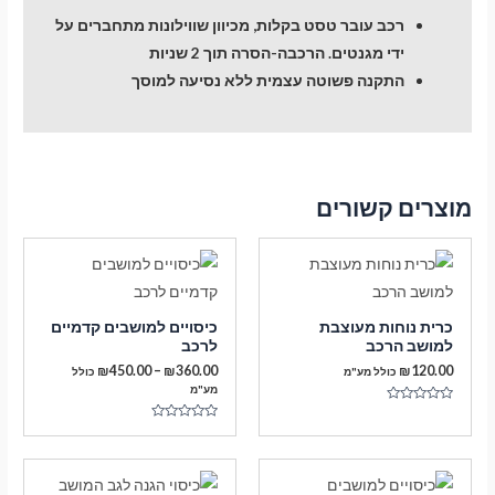
רכב עובר טסט בקלות, מכיוון שווילונות מתחברים על
ידי מגנטים. הרכבה-הסרה תוך 2 שניות
התקנה פשוטה עצמית ללא נסיעה למוסך
מוצרים קשורים
כרית נוחות מעוצבת
כיסויים למושבים קדמיים
למושב הרכב
לרכב
טווח
₪
450.00
–
₪
360.00
₪
120.00
כולל מע"מ
כולל
מחירים:
מע"מ
דורג
עד
0
דורג
מתוך
0
5
מתוך
5