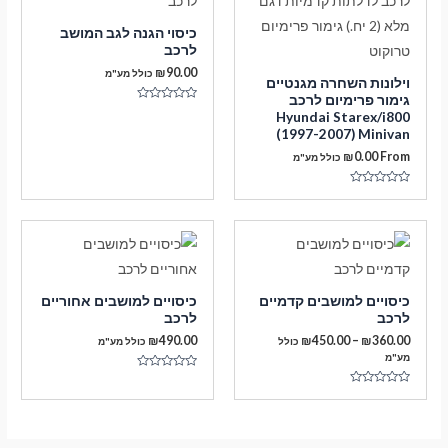
כיסוי הגנה לגב המושב
לרכב
₪
90.00
כולל מע"מ
וילונות השחרה מגנטיים
גימור פרימיום לרכב
דורג
Hyundai Starex/i800
0
(1997-2007) Minivan
מתוך
5
₪
0.00
From
כולל מע"מ
דורג
0
מתוך
5
כיסויים למושבים קדמיים
כיסויים למושבים אחוריים
לרכב
לרכב
טווח
₪
490.00
₪
450.00
–
₪
360.00
כולל
כולל מע"מ
מחירים:
מע"מ
דורג
עד
0
דורג
מתוך
0
5
מתוך
5