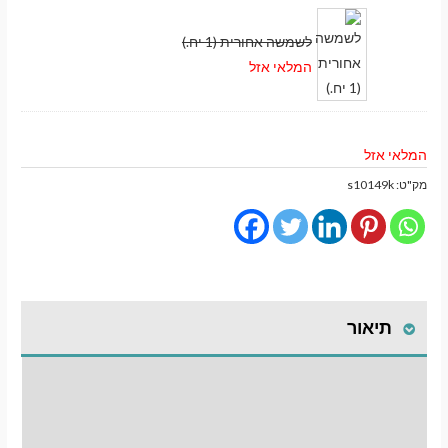
לשמשה אחורית (1 יח.)
המלאי אזל
המלאי אזל
מק"ט:
s10149k
מעבר לסל הקניות
תיאור
תשלום
התקנת וילונות
לחלונות קדמיים