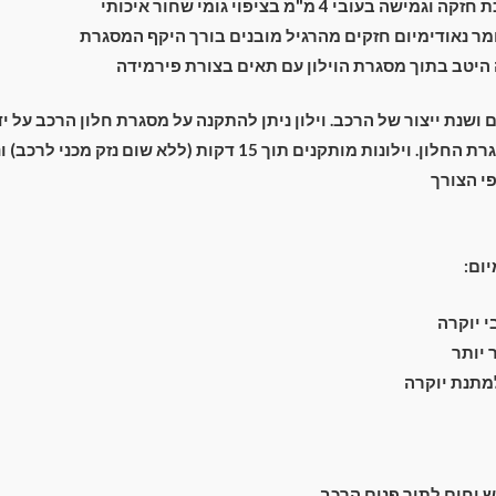
ה בעובי 4 מ"מ בציפוי גומי שחור איכותי
ר נאודימיום חזקים מהרגיל מובנים בורך היקף המסגרת
יטב בתוך מסגרת הוילון עם תאים בצורת פירמידה
ם ושנת ייצור של הרכב. וילון ניתן להתקנה על מסגרת חלון הרכב על 
מתחת מסביב למסגרת החלון. וילונות מותקנים תוך 15 דקות (ללא שום נ
י הצורך
יום:
 יוקרה
יותר
למתנת יוקרה
וחום לתוך פנים הרכב