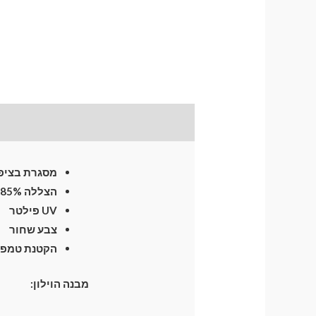
תיאור
התקנת וילונות
לח
מסגרת בציפו
הצללה 85%
UV פילטר
צבע שחור
הקטנת טמפרטו
מבנה הוילון: