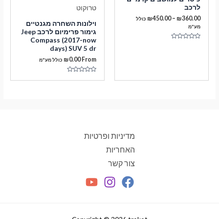
לרכב
טווח
₪
450.00
–
₪
360.00
כולל
וילונות השחרה מגנטיים
מחירים:
מע"מ
גימור פרימיום לרכב Jeep
Compass (2017-now
עד
דורג
days) SUV 5 dr
0
מתוך
₪
0.00
From
כולל מע"מ
5
דורג
0
מתוך
5
מדיניות ופרטיות
האחריות
צור קשר