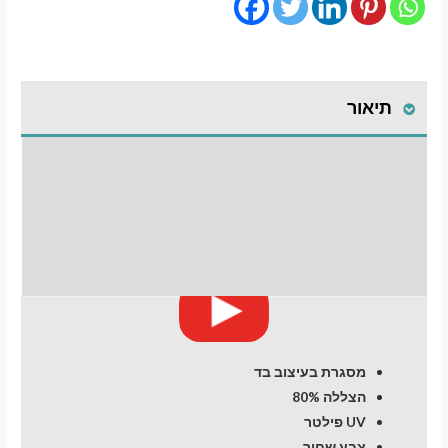
מגנטיים
גימור
סטנדרט
לרכב
תיאור
Jeep
Compass
(2017-
התקנת וילונות
now
days)
לחלונות קדמיים
מעבר לסל הקניות
SUV
5
חוות דעת (0)
תשלום
dr
מסגרת בעיצוב בד
הצללה 80%
UV פילטר
צבע שחור