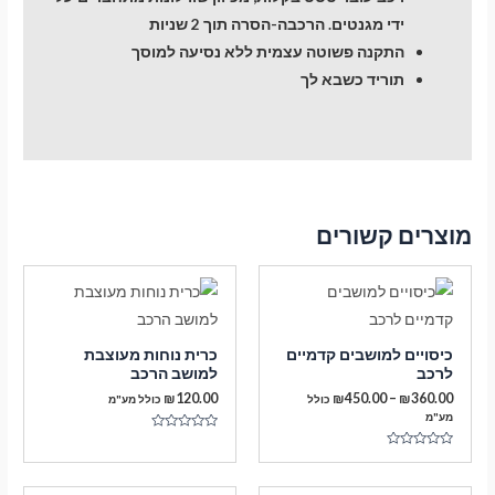
ידי מגנטים. הרכבה-הסרה תוך 2 שניות
התקנה פשוטה עצמית ללא נסיעה למוסך
תוריד כשבא לך
מוצרים קשורים
כיסויים למושבים קדמיים
כרית נוחות מעוצבת
לרכב
למושב הרכב
טווח
₪
120.00
₪
450.00
–
₪
360.00
כולל
כולל מע"מ
מחירים:
מע"מ
דורג
עד
0
דורג
מתוך
0
5
מתוך
5