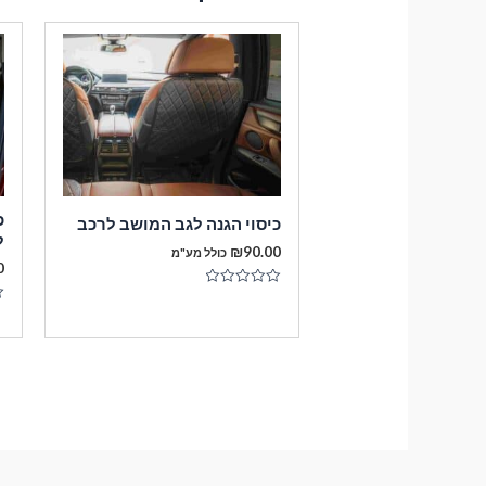
כ
כיסוי הגנה לגב המושב לרכב
ל
₪
90.00
כולל מע"מ
0
דורג
0
ד
מתוך
0
5
מ
5