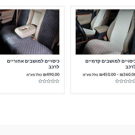
יסויים למושבים קדמיים
כיסויים למושבים אחוריים
רכב
לרכב
טווח
₪
490.00
₪
450.00
–
₪
360.0
כולל מע"מ
כולל מע"מ
מחירים:
ורג
דורג
עד
0
תוך
מתוך
5