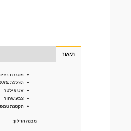
תיאור
התקנת וילונות
לח
מסגרת בציפו
הצללה 85%
UV פילטר
צבע שחור
הקטנת טמפרטו
מבנה הוילון: