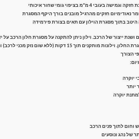
ה בעובי 4 מ"מ בציפוי גומי שחור איכותי
ר נאודימיום חזקים מהרגיל מובנים בורך היקף המסגרת
יטב בתוך מסגרת הוילון עם תאים בצורת פירמידה
ם ושנת ייצור של הרכב. וילון ניתן להתקנה על מסגרת חלון הרכב על 
מתחת מסביב למסגרת החלון. וילונות מותקנים תוך 15 דקות (ללא שום נ
י הצורך
יום:
 יוקרה
יותר
למתנת יוקרה
וחום לתוך פנים הרכב
 של נהג ונוסעים