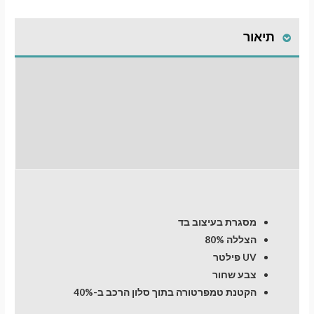
תשלום
סטנדרט
לרכב
תיאור
Mercedes-
Benz
Vito
התקנת וילונות
(W447)
(2014-
לחלונות קדמיים
now
days)
חוות דעת (0)
Minivan
מסגרת בעיצוב בד
הצללה 80%
UV פילטר
צבע שחור
הקטנת טמפרטורה בתוך סלון הרכב ב-40%