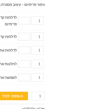
גימור פרימיום – עיצוב מסגרת ג
פרימיום
לדלתות קדמיות דגם מ
לדלתות אחוריות (2 יח.) 
לחלונות אחוריי
לשמשה אחורית (
כמות
הוספה לסל
של
וילונות
מק"ט:
p10541k