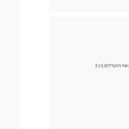
בדרך כלל אנו ממליצים לרכישה על וילונות מגנטיים עם פתח למראה , אך רבים עדיין רוצים להבין את ההבדלים בין 2