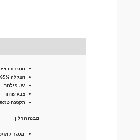
תיאור
התקנת וילונות
לח
מסגרת בציפו
הצללה 85%
UV פילטר
צבע שחור
הקטנת טמפרטו
מבנה הוילון:
מסגרת מתכת חזקה וגמיש