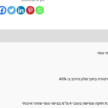
השחרה
מגנטיים
גימור
פרימיום
לרכב
לונות קדמיים
חוות דעת (0)
MG
EHS
(2020-
י גומי
2024)
SUV
5
dr
רה בתוך סלון הרכב ב-40%
ה בעובי 4 מ"מ בציפוי גומי שחור איכותי