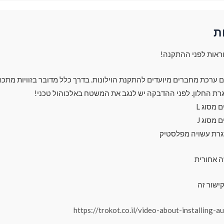
ת
ראות לפני ההתקנה!
עם ערכת מחברים מיועדים להתקנת הוילונות. בדרך כלל מדובר בזוויות מתכת
רת החלון. לפני ההדבקה יש לנגב את המשטח באלכוהול טכני!
מסוג L
מסוג J
גרת עשויה מפלסטיק
ה אחורית
ישור זה
https://trokot.co.il/video-about-installing-a