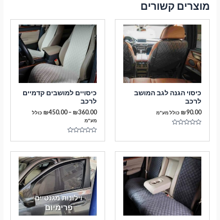
מוצרים קשורים
כיסוי הגנה לגב המושב
כיסויים למושבים קדמיים
לרכב
לרכב
טווח
₪
450.00
–
₪
360.00
₪
90.00
כולל מע"מ
כולל
מחירים:
מע"מ
דורג
עד
0
דורג
מתוך
0
5
מתוך
5