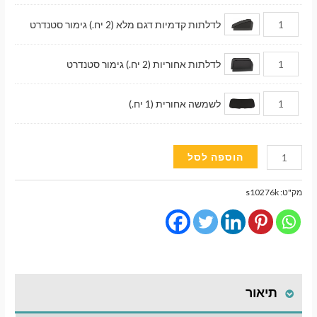
לדלתות קדמיות דגם מלא (2 יח.) גימור סטנדרט
לדלתות אחוריות (2 יח.) גימור סטנדרט
לשמשה אחורית (1 יח.)
כמות
הוספה לסל
של
וילונות
מק"ט:
s10276k
השחרה
מגנטיים
גימור
סטנדרט
לרכב
תיאור
Nissan
Micra