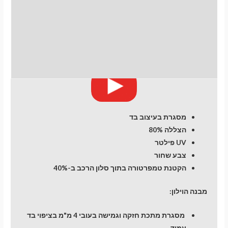
(K13)
התקנת וילונות
(2010-
2017)
לחלונות קדמיים
Hatchback
5
חוות דעת (0)
dr
מעבר לסל הקניות
מסגרת בעיצוב בד
הצללה 80%
תשלום
UV פילטר
צבע שחור
הקטנת טמפרטורה בתוך סלון הרכב ב-40%
מבנה הוילון:
מסגרת מתכת חזקה וגמישה בעובי 4 מ"מ בציפוי בד
עמיד