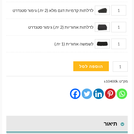
לדלתות קדמיות דגם מלא (2 יח.) גימור סטנדרט
לדלתות אחוריות (2 יח.) גימור סטנדרט
לשמשה אחורית (1 יח.)
כמות
הוספה לסל
של
וילונות
מק"ט:
s10400k
השחרה
מגנטיים
גימור
סטנדרט
לרכב
תיאור
Toyota
Prius