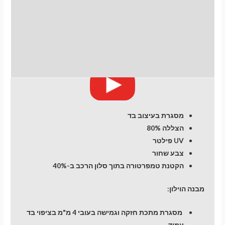
(XW50)
התקנת וילונות
(2015-
2022)
לחלונות קדמיים
Hatchback
5
חוות דעת (0)
dr
מעבר לסל הקניות
מסגרת בעיצוב בד
הצללה 80%
תשלום
UV פילטר
צבע שחור
הקטנת טמפרטורה בתוך סלון הרכב ב-40%
מבנה הוילון:
מסגרת מתכת חזקה וגמישה בעובי 4 מ"מ בציפוי בד
עמיד