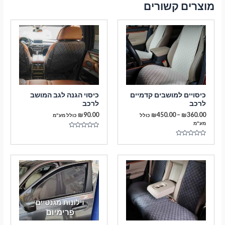
מוצרים קשורים
כיסויים למושבים קדמיים
כיסוי הגנה לגב המושב
לרכב
לרכב
טווח
₪
90.00
₪
450.00
–
₪
360.00
כולל
כולל מע"מ
מחירים:
מע"מ
דורג
עד
0
דורג
מתוך
0
5
מתוך
5