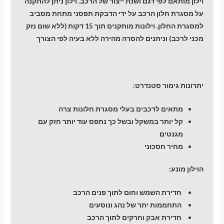
וילון מותאם לפי דגם ושנת ייצור של הרכב. וילון ניתן להתקנה
על מסגרת חלון הרכב על ידי הדבקת תפסני מתחת מסביב
למסגרת החלון. וילונות מותקנים תוך 15 דקות (ללא שום נזק
מכני לרכב) וניתנים להסרה מהירה ללא בעיה לפי הצורך
יתרונות גימור סטנדרט:
מתאים לרכבים בעלי מסגרת חלונות צרה
קל יותר במשקל ובשל כך נתפס עוד יותר חזק עם
מגנטים
מחיר חסכוני
הוילון מונע:
חדירת השמש וחום לתוך פנים הרכב
התחממות יתר של נהג ונוסעים
חדירת אבק וחרקים לתוך הרכב