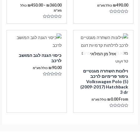
טווח
₪
450.00
–
₪
360.00
₪
490.00
כולל מע"מ
כולל
מחירים:
מע"מ
דורג
עד
0
דורג
מתוך
0
5
מתוך
5
אזל מן המלאי
כיסוי הגנה לגב המושב
לרכב
₪
90.00
כולל מע"מ
וילונות השחרה מגנטיים
גימור פרימיום לרכב
דורג
Volkswagen Polo (5)
0
(2009-2017) Hatchback
מתוך
5
3 dr
₪
0.00
From
כולל מע"מ
דורג
0
מתוך
5