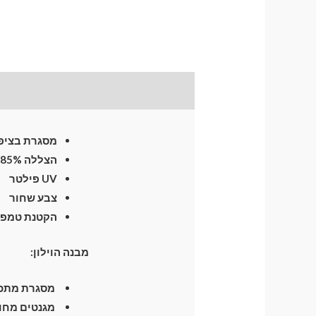
תיאור
התקנת וילונות
לח
מסגרת בציפו
הצללה 85%
UV פילטר
צבע שחור
הקטנת טמפרטו
מבנה הוילון:
מסגרת מתכת חזקה וגמיש
מגנטים מחומ