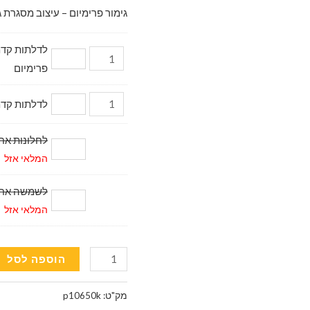
גימור פרימיום – עיצוב מסגרת ג
פרימיום
לדלתות קדמיות דגם מ
לחלונות אחוריי
המלאי אזל
לשמשה אחורית (
המלאי אזל
כמות
הוספה לסל
של
וילונות
מק"ט:
p10650k