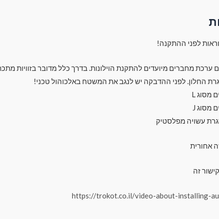
ת
ראות לפני ההתקנה!
עם ערכת מחברים מיועדים להתקנת הוילונות. בדרך כלל מדובר בזוויות מתכת
רת החלון. לפני ההדבקה יש לנגב את המשטח באלכוהול טכני!
מסוג L
מסוג J
גרת עשויה מפלסטיק
ה אחורית
ישור זה
https://trokot.co.il/video-about-installing-a