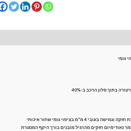
השחרה
מגנטיים
גימור
פרימיום
לרכב
לונות קדמיים
חוות דעת (0)
WEY
Coffee
01
י גומי
(2021-
)
SUV
5
רה בתוך סלון הרכב ב-40%
dr
ה בעובי 4 מ"מ בציפוי גומי שחור איכותי
ר נאודימיום חזקים מהרגיל מובנים בורך היקף המסגרת