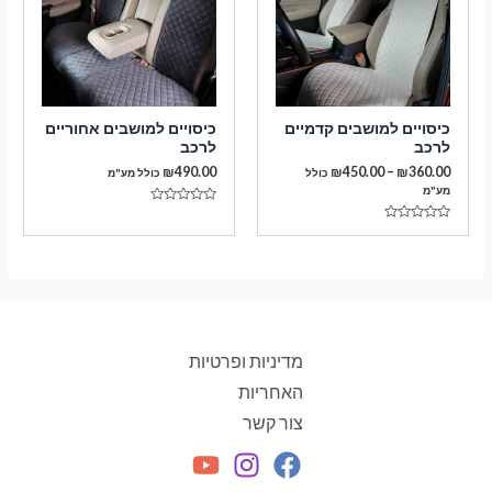
כיסויים למושבים קדמיים
כיסויים למושבים אחוריים
לרכב
לרכב
טווח
₪
490.00
₪
450.00
–
₪
360.00
כולל
כולל מע"מ
מחירים:
מע"מ
דורג
עד
0
דורג
מתוך
0
5
מתוך
5
מדיניות ופרטיות
האחריות
צור קשר