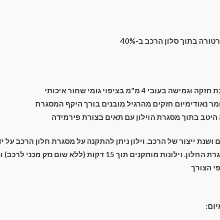
2019)
Sedan
4
רה בתוך סלון הרכב ב-40%
dr
מעבר לסל הקניות
תשלום
ה בעובי 4 מ"מ בציפוי גומי שחור איכותי
ר נאודימיום חזקים מהרגיל מובנים בורך היקף המסגרת
יטב בתוך מסגרת הוילון עם תאים בצורת פירמידה
ם ושנת ייצור של הרכב. וילון ניתן להתקנה על מסגרת חלון הרכב על 
מתחת מסביב למסגרת החלון. וילונות מותקנים תוך 15 דקות (ללא שום נ
י הצורך
יום: