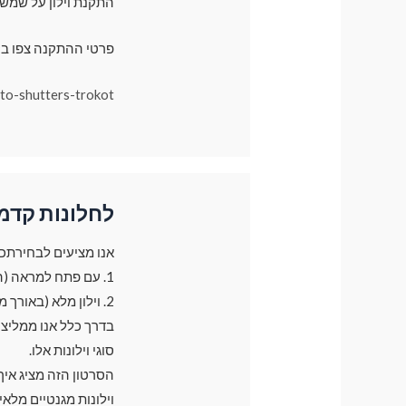
התקנת וילון על שמש
פרטי ההתקנה צפו בק
uto-shutters-trokot
לחלונות קדמ
אנו מציעים לבחירתכם 2 סוגי וילונות עבור חלונות קד
1. עם פתח למראה (הוילון משאיר פתח קטן בצד של המראה בגודל של 30 ס"מ)
2. וילון מלא (באורך מלא של חלון)
סוגי וילונות אלו.
הסרטון הזה מציג אי
וילונות מגנטיים מלאי