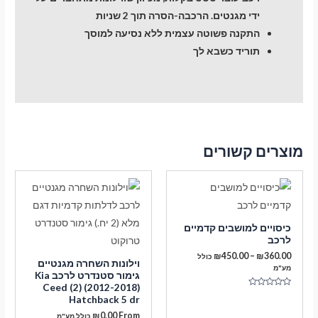
ידי מגנטים. הרכבה-הסרה תוך 2 שניות
התקנה פשוטה עצמית ללא נסיעה למוסך
תוריד כשבא לך
מוצרים קשורים
כיסויים למושבים קדמיים
לרכב
טווח
₪
450.00
–
₪
360.00
כולל
וילונות השחרה מגנטיים
מחירים:
מע"מ
גימור סטנדרט לרכב Kia
Ceed (2) (2012-2018)
עד
דורג
Hatchback 5 dr
0
מתוך
₪
0.00
From
כולל מע"מ
5