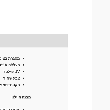
תיאור
התקנת וילונות
לח
מסגרת בציפו
הצללה 85%
UV פילטר
צבע שחור
הקטנת טמפרטו
מבנה הוילון:
מסגרת מתכת חזקה וגמיש